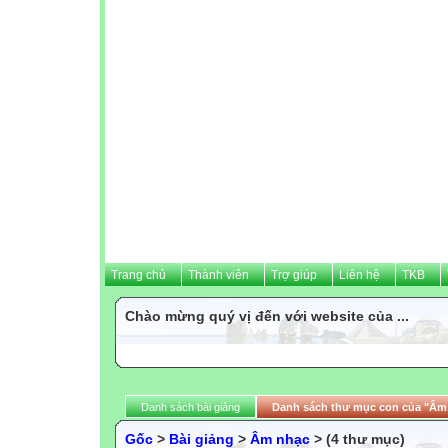
Trang chủ
Thành viên
Trợ giúp
Liên hệ
TKB
Chào mừng quý vị đến với website của ...
Danh sách bài giảng
Danh sách thư mục con của "Âm
Gốc
>
Bài giảng
>
Âm nhạc
> (4 thư mục)