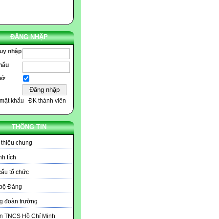
ĐĂNG NHẬP
ruy nhập
hẩu
hớ
mật khẩu
ĐK thành viên
THÔNG TIN
 thiệu chung
h tích
ấu tổ chức
 bộ Đảng
g đoàn trường
n TNCS Hồ Chí Minh