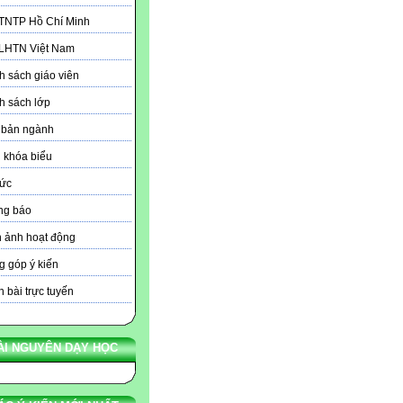
 TNTP Hồ Chí Minh
 LHTN Việt Nam
 sách giáo viên
h sách lớp
 bản ngành
 khóa biểu
tức
ng báo
 ảnh hoạt động
 góp ý kiến
 bài trực tuyến
ÀI NGUYÊN DẠY HỌC