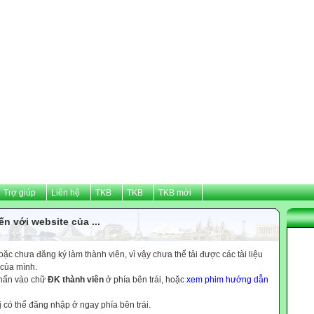
Trợ giúp
Liên hệ
TKB
TKB
TKB mới
n với website của ...
c chưa đăng ký làm thành viên, vì vậy chưa thể tải được các tài liệu
 của mình.
nhấn vào chữ
ĐK thành viên
ở phía bên trái, hoặc
xem phim hướng dẫn
ị có thể đăng nhập ở ngay phía bên trái.