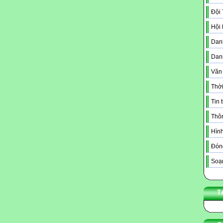
Đội
Hội
Danh
Dan
Văn
Thời
Tin 
Thô
Hình
Đóng
Soạn
T