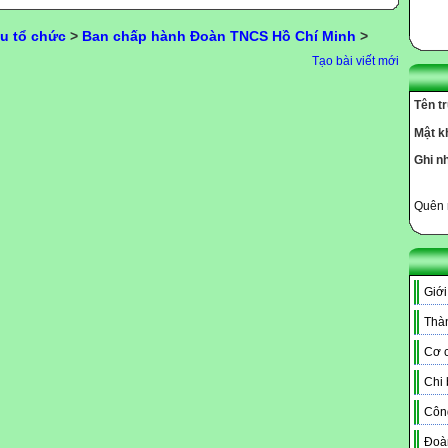
u tổ chức
>
Ban chấp hành Đoàn TNCS Hồ Chí Minh
>
Tạo bài viết mới
Tên t
Mật k
Ghi n
Quên 
Giới
Thàn
Cơ c
Chi
Côn
Đoà