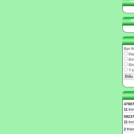
C
H
Bạn t
Đẹ
Đơn
Bìn
Ý k
4700
11
tro
5923
11
tro
2
thàn