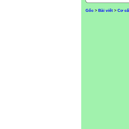
Gốc
>
Bài viết
>
Cơ cấ