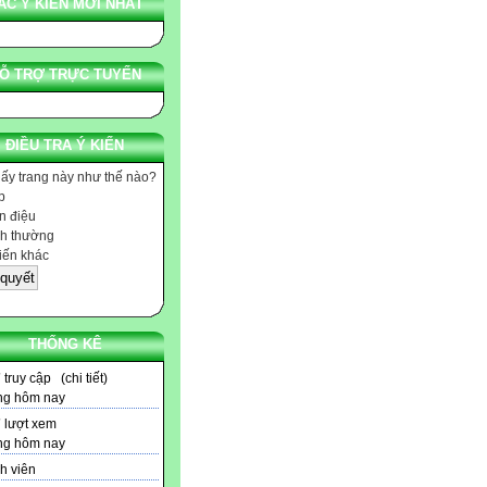
ÁC Ý KIẾN MỚI NHẤT
Ỗ TRỢ TRỰC TUYẾN
ĐIỀU TRA Ý KIẾN
hấy trang này như thế nào?
p
 điệu
h thường
iến khác
THỐNG KÊ
7
truy cập (
chi tiết
)
ng hôm nay
7
lượt xem
ng hôm nay
h viên