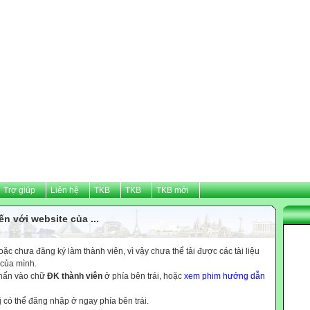
Trợ giúp
Liên hệ
TKB
TKB
TKB mới
n với website của ...
c chưa đăng ký làm thành viên, vì vậy chưa thể tải được các tài liệu
 của mình.
nhấn vào chữ
ĐK thành viên
ở phía bên trái, hoặc
xem phim hướng dẫn
ị có thể đăng nhập ở ngay phía bên trái.