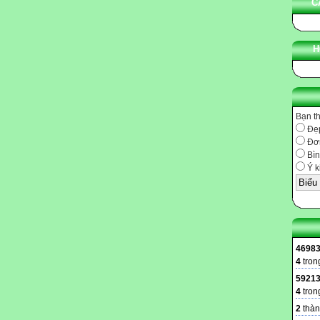
C
H
Bạn t
Đẹ
Đơn
Bìn
Ý k
4698
4
tron
5921
4
tron
2
thàn