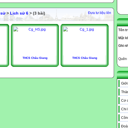
 sử
>
Lịch sử 6
> (3 bài)
Đưa tư liệu lên
Tên t
Mật k
Ghi n
THCS Châu Giang
THCS Châu Giang
Quên 
Giới
Thàn
Cơ c
Chi
Côn
Đoà