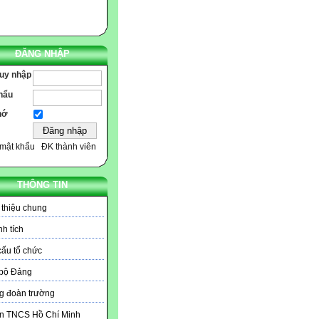
ĐĂNG NHẬP
ruy nhập
hẩu
hớ
mật khẩu
ĐK thành viên
THÔNG TIN
 thiệu chung
h tích
ấu tổ chức
 bộ Đảng
g đoàn trường
n TNCS Hồ Chí Minh