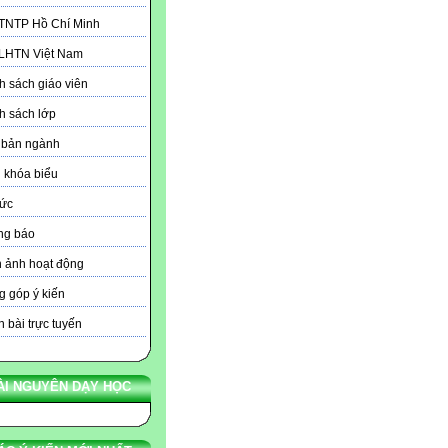
 TNTP Hồ Chí Minh
 LHTN Việt Nam
 sách giáo viên
h sách lớp
 bản ngành
 khóa biểu
tức
ng báo
 ảnh hoạt động
 góp ý kiến
 bài trực tuyến
ÀI NGUYÊN DẠY HỌC