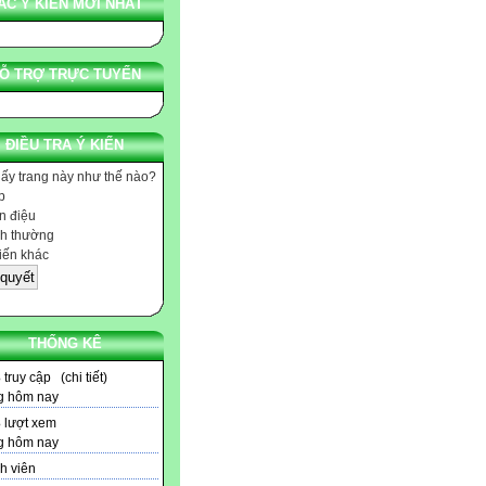
ÁC Ý KIẾN MỚI NHẤT
Ỗ TRỢ TRỰC TUYẾN
ĐIỀU TRA Ý KIẾN
hấy trang này như thế nào?
p
 điệu
h thường
iến khác
THỐNG KÊ
3
truy cập (
chi tiết
)
g hôm nay
3
lượt xem
g hôm nay
h viên