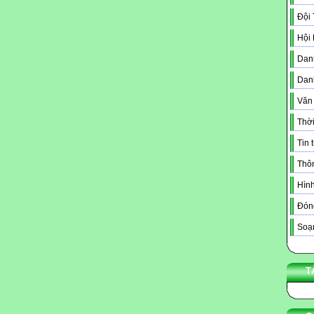
Đội
Hội
Danh
Dan
Văn
Thời
Tin 
Thô
Hình
Đóng
Soạn
T