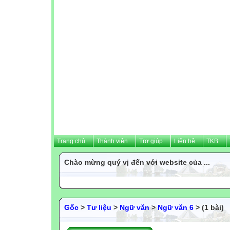
Trang chủ
Thành viên
Trợ giúp
Liên hệ
TKB
Chào mừng quý vị đến với website của ...
Gốc
>
Tư liệu
>
Ngữ văn
>
Ngữ văn 6
> (1 bài)