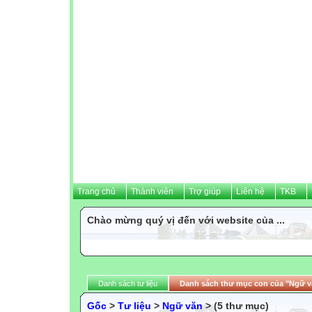
Trang chủ
Thành viên
Trợ giúp
Liên hệ
TKB
Chào mừng quý vị đến với website của ...
Danh sách tư liệu
Danh sách thư mục con của "Ngữ v
Gốc
>
Tư liệu
>
Ngữ văn
> (5 thư mục)