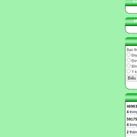
C
H
Bạn t
Đẹ
Đơn
Bìn
Ý k
4696
4
tron
5917
4
tron
2
thàn