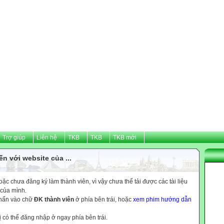
Trợ giúp
Liên hệ
TKB
TKB
TKB mới
n với website của ...
c chưa đăng ký làm thành viên, vì vậy chưa thể tải được các tài liệu
 của mình.
nhấn vào chữ
ĐK thành viên
ở phía bên trái, hoặc
xem phim hướng dẫn
ị có thể đăng nhập ở ngay phía bên trái.