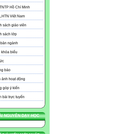
 TNTP Hồ Chí Minh
 LHTN Việt Nam
 sách giáo viên
h sách lớp
 bản ngành
 khóa biểu
tức
ng báo
 ảnh hoạt động
 góp ý kiến
 bài trực tuyến
ÀI NGUYÊN DẠY HỌC