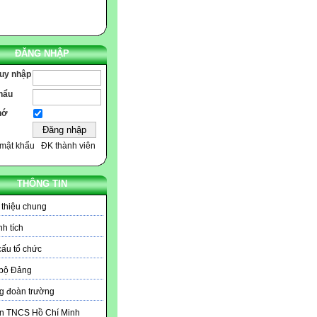
ĐĂNG NHẬP
ruy nhập
hẩu
hớ
mật khẩu
ĐK thành viên
THÔNG TIN
 thiệu chung
h tích
ấu tổ chức
 bộ Đảng
g đoàn trường
n TNCS Hồ Chí Minh