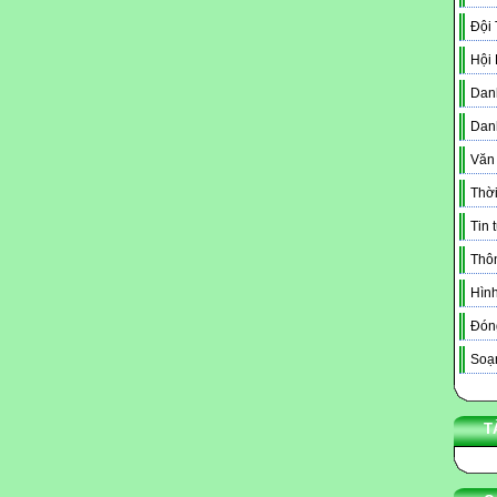
Đội
Hội
Danh
Dan
Văn
Thời
Tin 
Thô
Hình
Đóng
Soạn
T