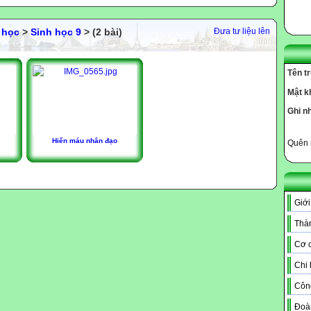
 học
>
Sinh học 9
> (2 bài)
Đưa tư liệu lên
Tên t
Mật k
Ghi n
Hiến máu nhân đạo
Quên 
Giới
Thàn
Cơ c
Chi
Côn
Đoà