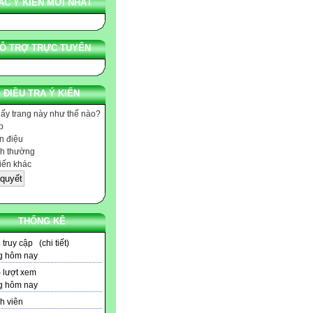
ÁC Ý KIẾN MỚI NHẤT
Ỗ TRỢ TRỰC TUYẾN
ĐIỀU TRA Ý KIẾN
hấy trang này như thế nào?
p
 điệu
h thường
iến khác
THỐNG KÊ
3
truy cập (
chi tiết
)
g hôm nay
5
lượt xem
g hôm nay
h viên