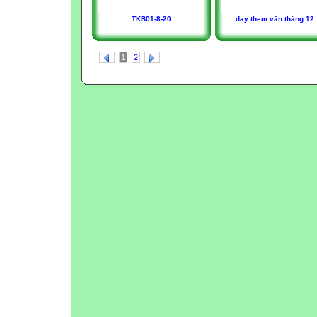
TKB01-8-20
day them văn tháng 12
1
2