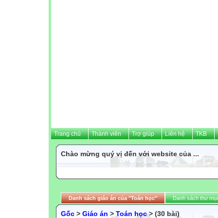
Trang chủ
Thành viên
Trợ giúp
Liên hệ
TKB
Chào mừng quý vị đến với website của ...
Danh sách giáo án của "Toán học"
Danh sách thư mụ
Gốc
>
Giáo án
>
Toán học
> (30 bài)