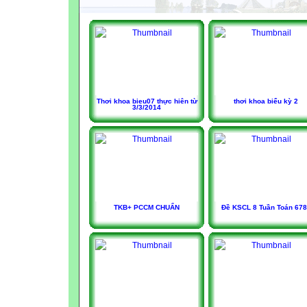
Thơi khoa bieu07 thực hiên từ
thơi khoa biểu kỳ 2
3/3/2014
TKB+ PCCM CHUẨN
Đề KSCL 8 Tuần Toán 67