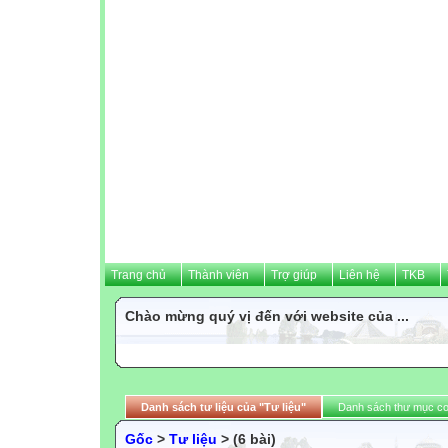
Trang chủ
Thành viên
Trợ giúp
Liên hệ
TKB
Chào mừng quý vị đến với website của ...
Danh sách tư liệu của "Tư liệu"
Danh sách thư mục c
Gốc
>
Tư liệu
> (6 bài)