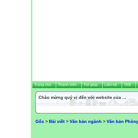
Trang chủ
Thành viên
Trợ giúp
Liên hệ
TKB
Chào mừng quý vị đến với website của ...
Gốc
>
Bài viết
>
Văn bản ngành
>
Văn bản Phòng