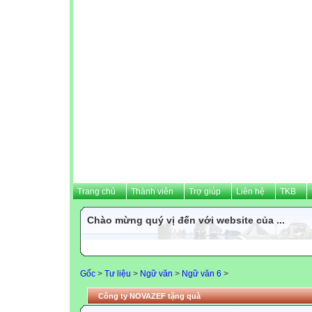
Trang chủ
Thành viên
Trợ giúp
Liên hệ
TKB
Chào mừng quý vị đến với website của ...
Gốc
>
Tư liệu
>
Ngữ văn
>
Ngữ văn 6
>
Công ty NOVAZEF tặng quà