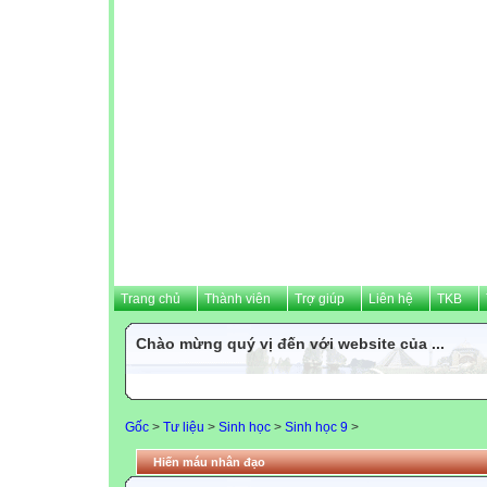
Trang chủ
Thành viên
Trợ giúp
Liên hệ
TKB
Chào mừng quý vị đến với website của ...
Gốc
>
Tư liệu
>
Sinh học
>
Sinh học 9
>
Hiến máu nhân đạo