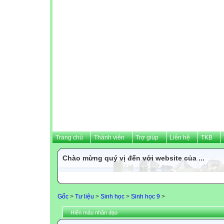
Trang chủ
Thành viên
Trợ giúp
Liên hệ
TKB
Chào mừng quý vị đến với website của ...
Gốc
>
Tư liệu
>
Sinh học
>
Sinh học 9
>
Hiến máu nhân đạo