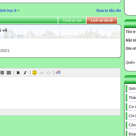
Sinh học 9
>
Đưa tư liệu lên
Cùng tác giả
Lịch sử tải về
i về
Tên t
Mật k
h
Ghi n
1/2021
Quên 
Giới
Thàn
Cơ c
Chi
Côn
Đoà