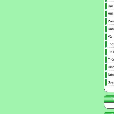
Đội
Hội
Danh
Dan
Văn
Thời
Tin 
Thô
Hình
Đóng
Soạn
T