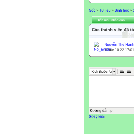
Gốc
>
Tư liệu
>
Sinh học
>
Hiến máu nhân đạo
Các thành viên đã tả
Nguyễn Thế Han
tải lúc 10:22 17/0
Kích thước font
Đường dẫn
:
p
Gửi ý kiến