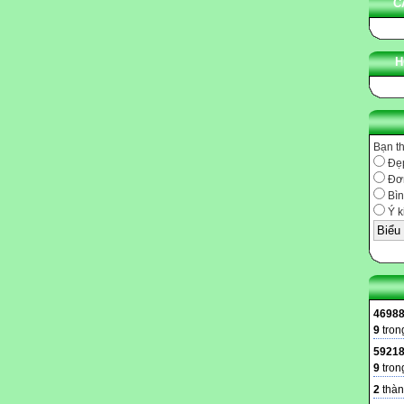
C
H
Bạn t
Đẹ
Đơn
Bìn
Ý k
4698
9
tron
5921
9
tron
2
thàn