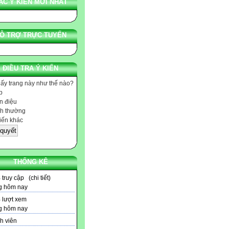
ÁC Ý KIẾN MỚI NHẤT
Ỗ TRỢ TRỰC TUYẾN
ĐIỀU TRA Ý KIẾN
hấy trang này như thế nào?
p
 điệu
h thường
iến khác
THỐNG KÊ
8
truy cập (
chi tiết
)
g hôm nay
8
lượt xem
g hôm nay
h viên