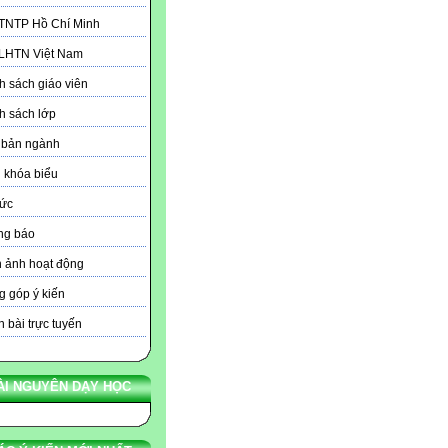
 TNTP Hồ Chí Minh
 LHTN Việt Nam
 sách giáo viên
h sách lớp
 bản ngành
 khóa biểu
tức
ng báo
 ảnh hoạt động
 góp ý kiến
 bài trực tuyến
ÀI NGUYÊN DẠY HỌC