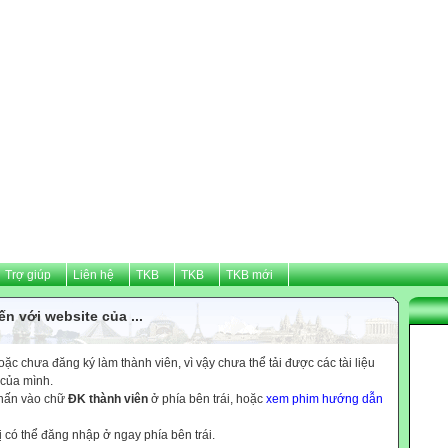
Trợ giúp
Liên hệ
TKB
TKB
TKB mới
n với website của ...
c chưa đăng ký làm thành viên, vì vậy chưa thể tải được các tài liệu
 của mình.
nhấn vào chữ
ĐK thành viên
ở phía bên trái, hoặc
xem phim hướng dẫn
ị có thể đăng nhập ở ngay phía bên trái.