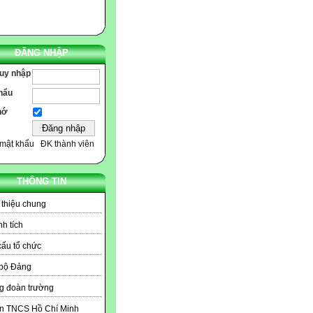
ĐĂNG NHẬP
ruy nhập
hẩu
hớ
mật khẩu
ĐK thành viên
THÔNG TIN
 thiệu chung
h tích
ấu tổ chức
 bộ Đảng
g đoàn trường
n TNCS Hồ Chí Minh