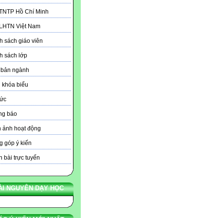
 TNTP Hồ Chí Minh
 LHTN Việt Nam
 sách giáo viên
h sách lớp
 bản ngành
 khóa biểu
tức
ng báo
 ảnh hoạt động
 góp ý kiến
 bài trực tuyến
ÀI NGUYÊN DẠY HỌC