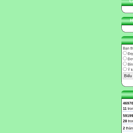
C
H
Bạn t
Đẹ
Đơn
Bìn
Ý k
4697
11
tro
5919
28
tro
2
thàn