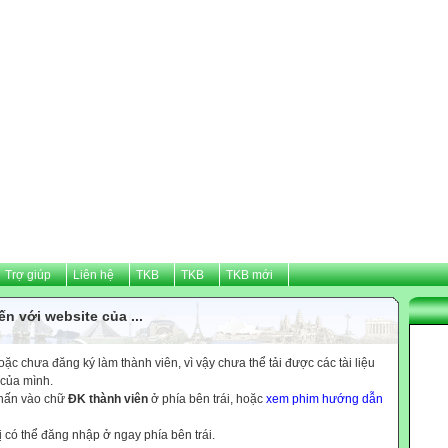
Trợ giúp
Liên hệ
TKB
TKB
TKB mới
n với website của ...
c chưa đăng ký làm thành viên, vì vậy chưa thể tải được các tài liệu
 của mình.
nhấn vào chữ
ĐK thành viên
ở phía bên trái, hoặc
xem phim hướng dẫn
ị có thể đăng nhập ở ngay phía bên trái.