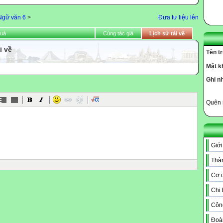
Ngữ văn 6
>
Đưa tư liệu lên
quà
Cùng tác giả
Lịch sử tải về
i về
Tên t
Mật k
Ghi n
Quên 
Giới
Thàn
Cơ c
Chi
Côn
Đoà