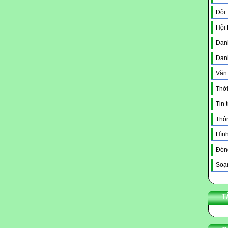
Đội
Hội
Danh
Dan
Văn
Thời
Tin 
Thô
Hình
Đóng
Soạn
T