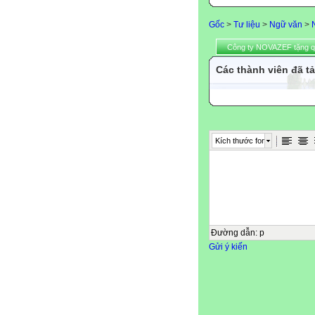
Gốc
>
Tư liệu
>
Ngữ văn
>
Công ty NOVAZEF tặng 
Các thành viên đã tả
Kích thước font
Đường dẫn
:
p
Gửi ý kiến