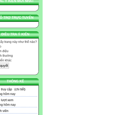
ÁC Ý KIẾN MỚI NHẤT
Ỗ TRỢ TRỰC TUYẾN
ĐIỀU TRA Ý KIẾN
hấy trang này như thế nào?
p
 điệu
h thường
iến khác
THỐNG KÊ
0
truy cập (
chi tiết
)
ng hôm nay
9
lượt xem
ng hôm nay
h viên