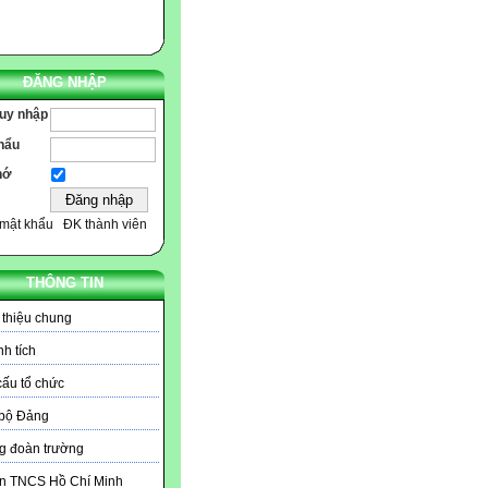
ĐĂNG NHẬP
ruy nhập
hẩu
hớ
mật khẩu
ĐK thành viên
THÔNG TIN
 thiệu chung
h tích
ấu tổ chức
 bộ Đảng
g đoàn trường
n TNCS Hồ Chí Minh