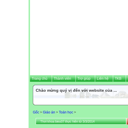
Trang chủ
Thành viên
Trợ giúp
Liên hệ
TKB
Chào mừng quý vị đến với website của ...
Gốc
>
Giáo án
>
Toán học
>
Thơi khoa bieu07 thực hiên từ 3/3/2014