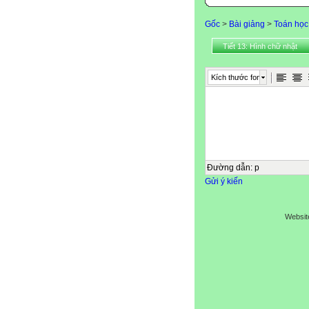
Gốc
>
Bài giảng
>
Toán học
Tiết 13: Hình chữ nhật
Kích thước font
Đường dẫn
:
p
Gửi ý kiến
Websit