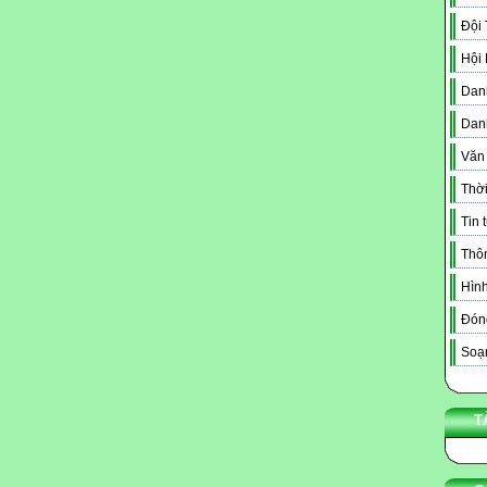
Đội
Hội
Danh
Dan
Văn
Thời
Tin 
Thô
Hình
Đóng
Soạn
T