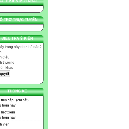
ÁC Ý KIẾN MỚI NHẤT
Ỗ TRỢ TRỰC TUYẾN
ĐIỀU TRA Ý KIẾN
hấy trang này như thế nào?
p
 điệu
h thường
iến khác
THỐNG KÊ
1
truy cập (
chi tiết
)
g hôm nay
3
lượt xem
g hôm nay
h viên