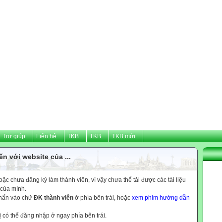
Trợ giúp
Liên hệ
TKB
TKB
TKB mới
n với website của ...
c chưa đăng ký làm thành viên, vì vậy chưa thể tải được các tài liệu
 của mình.
nhấn vào chữ
ĐK thành viên
ở phía bên trái, hoặc
xem phim hướng dẫn
ị có thể đăng nhập ở ngay phía bên trái.