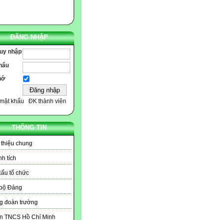
ĐĂNG NHẬP
ruy nhập
hẩu
hớ
mật khẩu
ĐK thành viên
THÔNG TIN
 thiệu chung
h tích
ấu tổ chức
 bộ Đảng
g đoàn trường
n TNCS Hồ Chí Minh