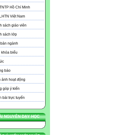
 TNTP Hồ Chí Minh
 LHTN Việt Nam
 sách giáo viên
h sách lớp
 bản ngành
 khóa biểu
tức
ng báo
 ảnh hoạt động
 góp ý kiến
 bài trực tuyến
ÀI NGUYÊN DẠY HỌC