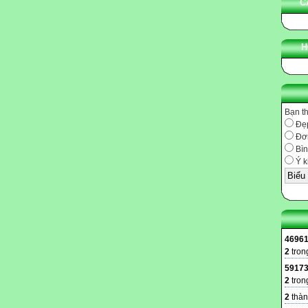
C
H
Bạn t
Đẹ
Đơn
Bìn
Ý k
4696
2
tron
5917
2
tron
2
thàn