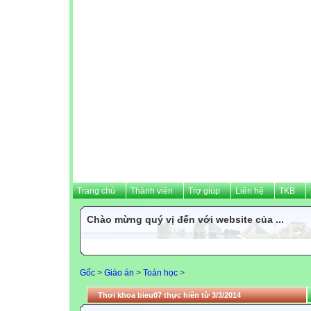
Trang chủ
Thành viên
Trợ giúp
Liên hệ
TKB
Chào mừng quý vị đến với website của ...
Gốc
>
Giáo án
>
Toán học
>
Thơi khoa bieu07 thực hiên từ 3/3/2014