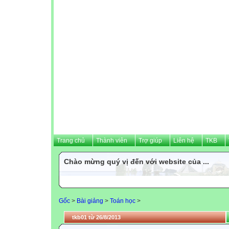
Trang chủ
Thành viên
Trợ giúp
Liên hệ
TKB
Chào mừng quý vị đến với website của ...
Gốc
>
Bài giảng
>
Toán học
>
tkb01 từ 26/8/2013