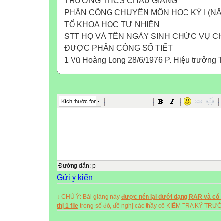
TRƯỜNG THCS CHÂU GIANG
PHÂN CÔNG CHUYÊN MÔN HỌC KỲ I (NĂM
TỔ KHOA HỌC TỰ NHIÊN
STT HỌ VÀ TÊN NGÀY SINH CHỨC VỤ 
ĐƯỢC PHÂN CÔNG SỐ TIẾT
1 Vũ Hoàng Long 28/6/1976 P. Hiệu trưởng 
2
2 Lê Thị Hồ Gương 24/03/1975 TTtổ KHTN T
Toán 6CD: 2T; Lý 9BCD: 6T 16
Kích thước font
3 Nguyễn Văn Ba 24/08/1977 Giáo viên Toán
Toán 9AD:2T; Lý 9A: 2T; HSG Lý9: 3T, CN 9A
4 Nguyễn Thị Doan 15/9/1963 Giáo viên Toá
TC Toán 7CD: 2T; MT 7ABCD: 4T 14
5 Nguyễn Thuỳ Dung 29/3/1986 Giáo viên To
Toán 8AC: 2T; MT8: 4T; PT phòng máy tính: 
Đường dẫn
:
p
Gửi ý kiến
6 Phạm Thị Giỏi 1/3/1988 Giáo viên Công n
C.Nghệ 6ABCD:8T;C.Nghệ 7ABCD:4T; HĐNG
↓ CHÚ Ý: Bài giảng này
được nén lại dưới dạng RAR và có t
7 Trịnh Thị Thu Hà 8/3/1984 Giáo viên Toán
thị 1 file
trong số đó, đề nghị các thầy cô KIỂM TRA KỸ TR
BD: 2T; Lý 8ABCD: 4T 14