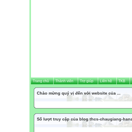
Trang chủ
Thành viên
Trợ giúp
Liên hệ
TKB
Chào mừng quý vị đến với website của ...
Số lượt truy cập của blog thcs-chaugiang-ha