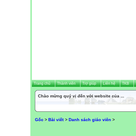
Trang chủ
Thành viên
Trợ giúp
Liên hệ
TKB
Chào mừng quý vị đến với website của ...
Gốc
>
Bài viết
>
Danh sách giáo viên
>