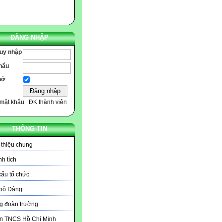
ĐĂNG NHẬP
ruy nhập
hẩu
hớ
mật khẩu
ĐK thành viên
THÔNG TIN
 thiệu chung
h tích
ấu tổ chức
 bộ Đảng
g đoàn trường
n TNCS Hồ Chí Minh