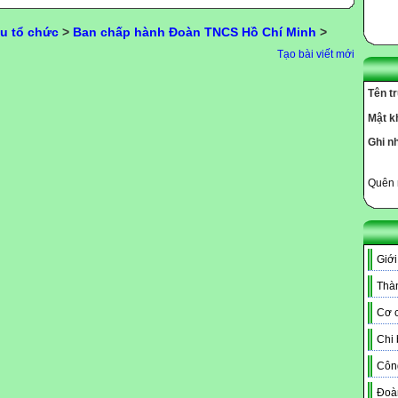
u tổ chức
>
Ban chấp hành Đoàn TNCS Hồ Chí Minh
>
Tạo bài viết mới
Tên t
Mật k
Ghi n
Quên 
Giới
Thàn
Cơ c
Chi
Côn
Đoà