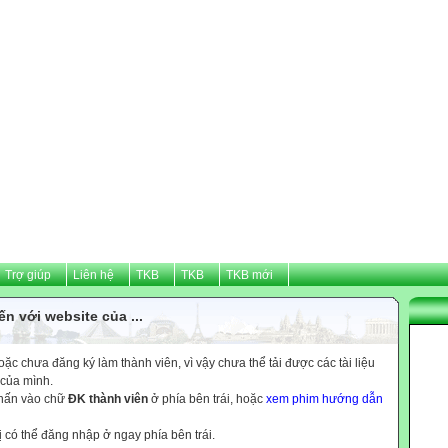
Trợ giúp
Liên hệ
TKB
TKB
TKB mới
n với website của ...
c chưa đăng ký làm thành viên, vì vậy chưa thể tải được các tài liệu
 của mình.
nhấn vào chữ
ĐK thành viên
ở phía bên trái, hoặc
xem phim hướng dẫn
ị có thể đăng nhập ở ngay phía bên trái.