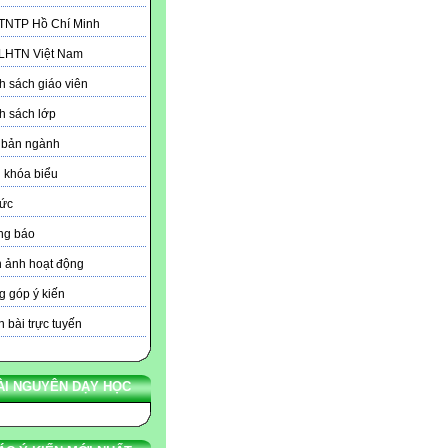
 TNTP Hồ Chí Minh
 LHTN Việt Nam
 sách giáo viên
h sách lớp
 bản ngành
 khóa biểu
tức
ng báo
 ảnh hoạt động
 góp ý kiến
 bài trực tuyến
ÀI NGUYÊN DẠY HỌC