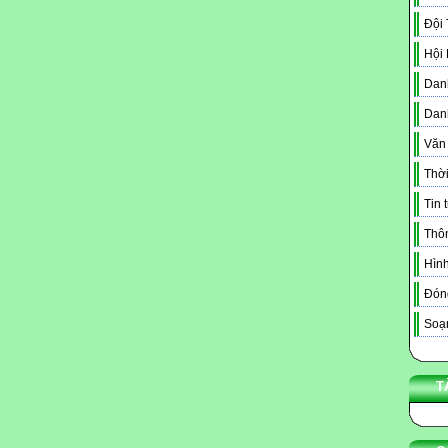
Đội
Hội
Danh
Dan
Văn
Thời
Tin 
Thô
Hình
Đóng
Soạn
T