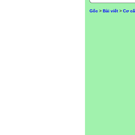
Gốc
>
Bài viết
>
Cơ cấ