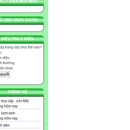
ÁC Ý KIẾN MỚI NHẤT
Ỗ TRỢ TRỰC TUYẾN
ĐIỀU TRA Ý KIẾN
hấy trang này như thế nào?
p
 điệu
h thường
iến khác
THỐNG KÊ
2
truy cập (
chi tiết
)
ng hôm nay
0
lượt xem
ng hôm nay
h viên