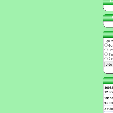
C
H
Bạn t
Đẹ
Đơn
Bìn
Ý k
4695
12
tro
5914
61
tro
2
thàn