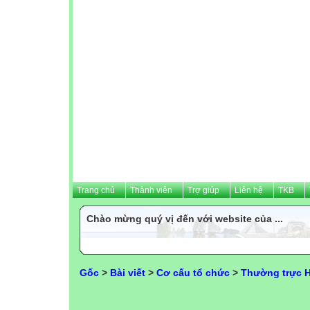
Trang chủ
Thành viên
Trợ giúp
Liên hệ
TKB
Chào mừng quý vị đến với website của ...
Gốc
>
Bài viết
>
Cơ cấu tổ chức
>
Thường trực 