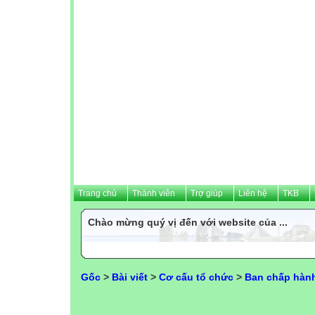
Trang chủ
Thành viên
Trợ giúp
Liên hệ
TKB
Chào mừng quý vị đến với website của ...
Gốc
>
Bài viết
>
Cơ cấu tổ chức
>
Ban chấp hành