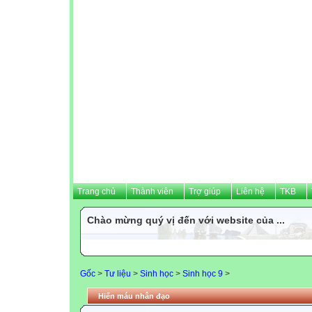
Trang chủ
Thành viên
Trợ giúp
Liên hệ
TKB
Chào mừng quý vị đến với website của ...
Gốc
>
Tư liệu
>
Sinh học
>
Sinh học 9
>
Hiến máu nhân đạo