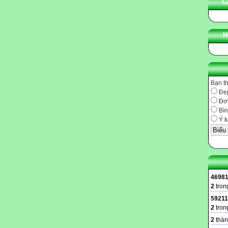
C
H
Bạn t
Đẹ
Đơn
Bìn
Ý k
4698
2
tron
59211
2
tron
2
thàn