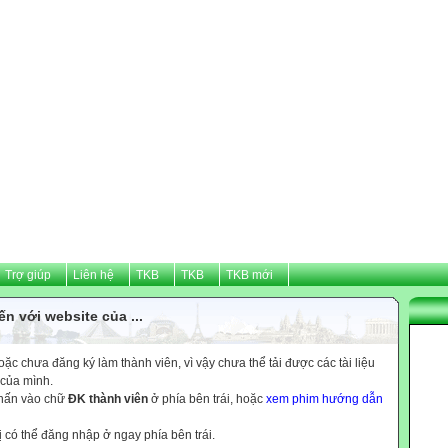
Trợ giúp
Liên hệ
TKB
TKB
TKB mới
n với website của ...
c chưa đăng ký làm thành viên, vì vậy chưa thể tải được các tài liệu
 của mình.
nhấn vào chữ
ĐK thành viên
ở phía bên trái, hoặc
xem phim hướng dẫn
ị có thể đăng nhập ở ngay phía bên trái.