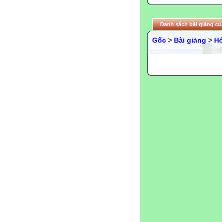
Danh sách bài giảng củ
Gốc
>
Bài giảng
>
H