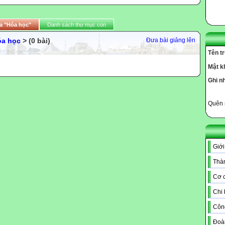
a "Hóa học"
Danh sách thư mục con
óa học
> (0 bài)
Đưa bài giảng lên
Tên t
Mật k
Ghi n
Quên 
Giới
Thàn
Cơ c
Chi
Côn
Đoà