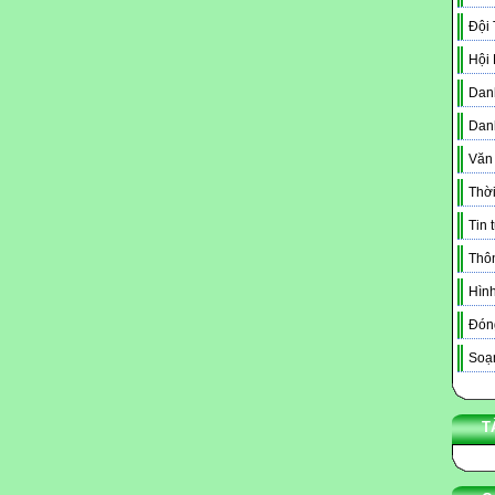
Đội
Hội
Danh
Dan
Văn
Thời
Tin 
Thô
Hình
Đóng
Soạn
T