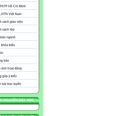
 TNTP Hồ Chí Minh
 LHTN Việt Nam
 sách giáo viên
h sách lớp
 bản ngành
 khóa biểu
tức
ng báo
 ảnh hoạt động
 góp ý kiến
 bài trực tuyến
ÀI NGUYÊN DẠY HỌC