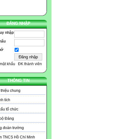
ĐĂNG NHẬP
ruy nhập
hẩu
hớ
mật khẩu
ĐK thành viên
THÔNG TIN
 thiệu chung
h tích
ấu tổ chức
 bộ Đảng
g đoàn trường
n TNCS Hồ Chí Minh