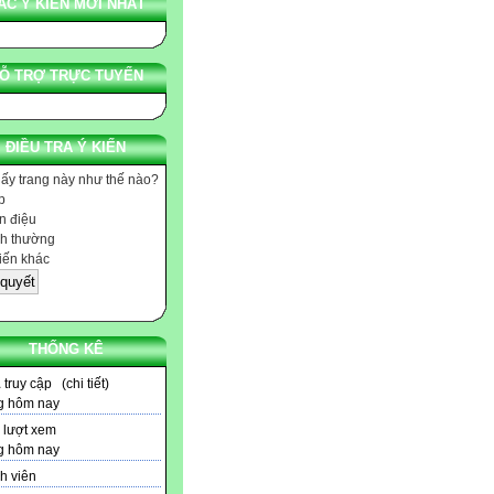
ÁC Ý KIẾN MỚI NHẤT
Ỗ TRỢ TRỰC TUYẾN
ĐIỀU TRA Ý KIẾN
hấy trang này như thế nào?
p
 điệu
h thường
iến khác
THỐNG KÊ
1
truy cập (
chi tiết
)
g hôm nay
lượt xem
g hôm nay
h viên