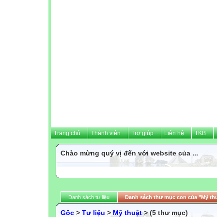
Trang chủ
Thành viên
Trợ giúp
Liên hệ
TKB
Chào mừng quý vị đến với website của ...
Danh sách tư liệu
Danh sách thư mục con của "Mỹ th
Gốc
>
Tư liệu
>
Mỹ thuật
> (5 thư mục)