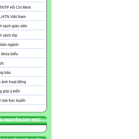
 TNTP Hồ Chí Minh
 LHTN Việt Nam
 sách giáo viên
h sách lớp
 bản ngành
 khóa biểu
tức
ng báo
 ảnh hoạt động
 góp ý kiến
 bài trực tuyến
ÀI NGUYÊN DẠY HỌC