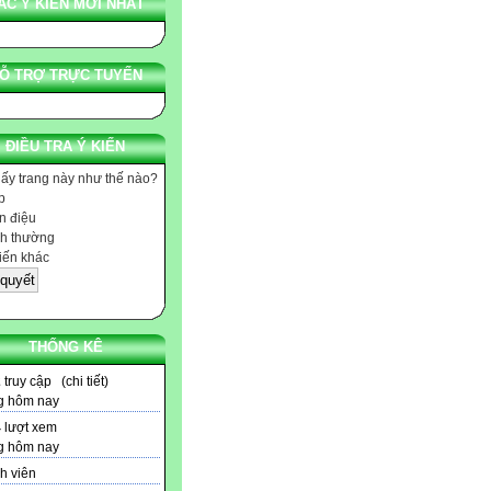
ÁC Ý KIẾN MỚI NHẤT
Ỗ TRỢ TRỰC TUYẾN
ĐIỀU TRA Ý KIẾN
hấy trang này như thế nào?
p
 điệu
h thường
iến khác
THỐNG KÊ
2
truy cập (
chi tiết
)
g hôm nay
4
lượt xem
g hôm nay
h viên