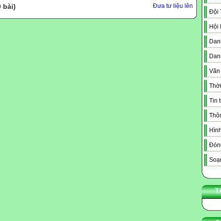
 bài)
Đưa tư liệu lên
Đội
Hội
Danh
Dan
Văn
Thời
Tin 
Thô
Hình
Đóng
Soạn
T