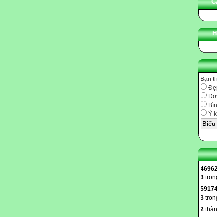
C
H
Bạn t
Đẹ
Đơn
Bìn
Ý k
4696
3
tron
5917
3
tron
2
thàn