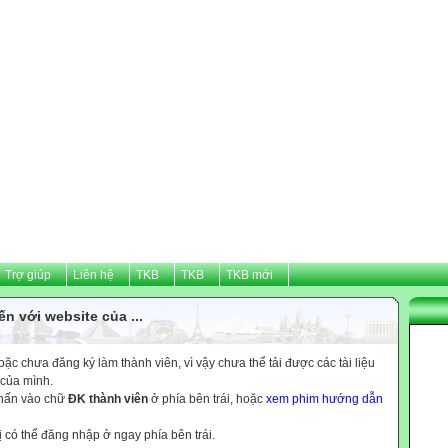
Trợ giúp
Liên hệ
TKB
TKB
TKB mới
n với website của ...
c chưa đăng ký làm thành viên, vì vậy chưa thể tải được các tài liệu
 của mình.
nhấn vào chữ
ĐK thành viên
ở phía bên trái, hoặc
xem phim hướng dẫn
ị có thể đăng nhập ở ngay phía bên trái.