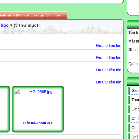
anh sách thư mục con của "Sinh học"
 học
> (5 thư mục)
Tên t
Mật k
Đưa tư liệu lên
Ghi n
Đưa tư liệu lên
Quên 
Đưa tư liệu lên
Đưa tư liệu lên
Giới
Thàn
Cơ c
Chi
Hiến máu nhân đạo
Côn
Đoà