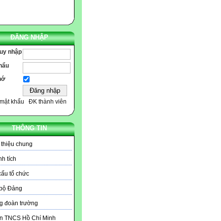
ĐĂNG NHẬP
ruy nhập
hẩu
hớ
mật khẩu
ĐK thành viên
THÔNG TIN
 thiệu chung
h tích
ấu tổ chức
 bộ Đảng
g đoàn trường
n TNCS Hồ Chí Minh