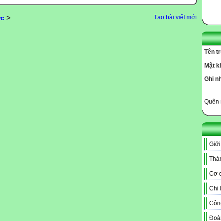
ức
>
Tạo bài viết mới
Tên t
Mật k
Ghi n
Quên 
Giới
Thàn
Cơ c
Chi
Côn
Đoà