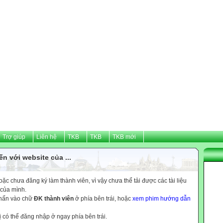
Trợ giúp
Liên hệ
TKB
TKB
TKB mới
n với website của ...
c chưa đăng ký làm thành viên, vì vậy chưa thể tải được các tài liệu
 của mình.
nhấn vào chữ
ĐK thành viên
ở phía bên trái, hoặc
xem phim hướng dẫn
ị có thể đăng nhập ở ngay phía bên trái.