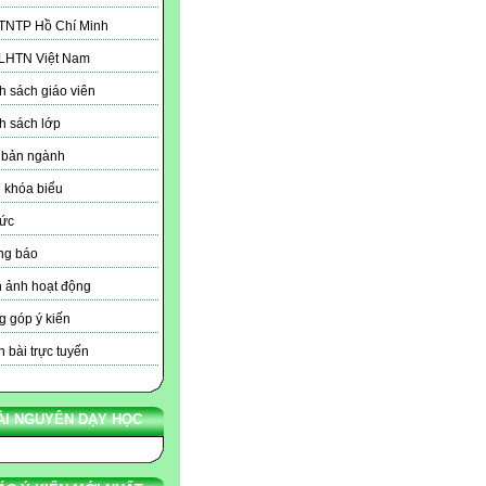
 TNTP Hồ Chí Minh
 LHTN Việt Nam
 sách giáo viên
h sách lớp
 bản ngành
 khóa biểu
tức
ng báo
 ảnh hoạt động
 góp ý kiến
 bài trực tuyến
ÀI NGUYÊN DẠY HỌC