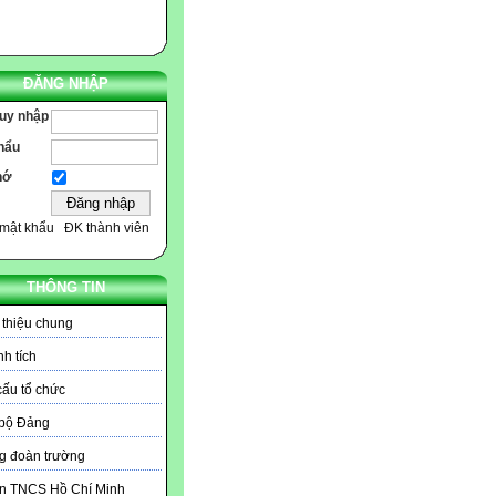
ĐĂNG NHẬP
ruy nhập
hẩu
hớ
mật khẩu
ĐK thành viên
THÔNG TIN
 thiệu chung
h tích
ấu tổ chức
 bộ Đảng
g đoàn trường
n TNCS Hồ Chí Minh