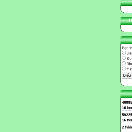
C
H
Bạn t
Đẹ
Đơn
Bìn
Ý k
4699
16
tro
5922
16
tro
2
thàn