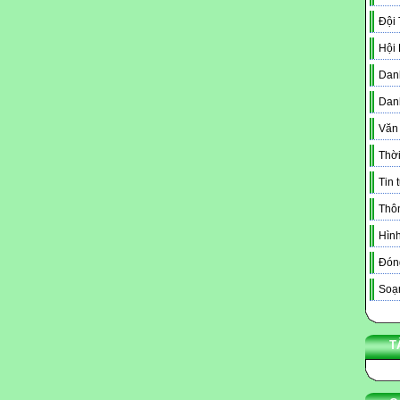
Đội
Hội
Danh
Dan
Văn
Thời
Tin 
Thô
Hình
Đóng
Soạn
T