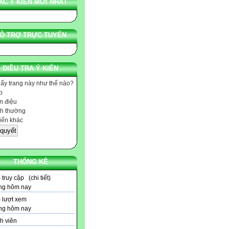
ÁC Ý KIẾN MỚI NHẤT
Ỗ TRỢ TRỰC TUYẾN
ĐIỀU TRA Ý KIẾN
hấy trang này như thế nào?
p
 điệu
h thường
iến khác
THỐNG KÊ
5
truy cập (
chi tiết
)
ng hôm nay
5
lượt xem
ng hôm nay
h viên