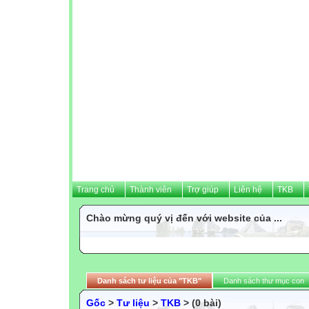
Trang chủ
Thành viên
Trợ giúp
Liên hệ
TKB
Chào mừng quý vị đến với website của ...
Danh sách tư liệu của "TKB"
Danh sách thư mục con
Gốc
>
Tư liệu
>
TKB
> (0 bài)