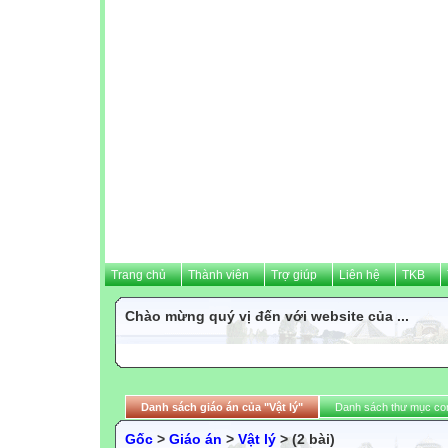
Trang chủ
Thành viên
Trợ giúp
Liên hệ
TKB
Chào mừng quý vị đến với website của ...
Danh sách giáo án của "Vật lý"
Danh sách thư mục co
Gốc
>
Giáo án
>
Vật lý
> (2 bài)