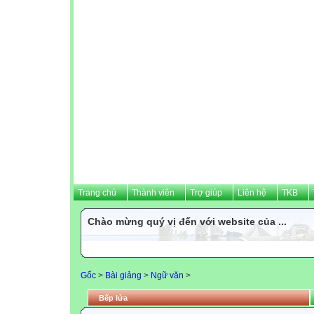
Trang chủ
Thành viên
Trợ giúp
Liên hệ
TKB
Chào mừng quý vị đến với website của ...
Gốc
>
Bài giảng
>
Ngữ văn
>
Bếp lửa