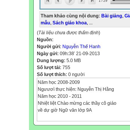
1
/
29
Tham khảo cùng nội dung:
Bài giảng
,
Gi
mẫu
,
Sách giáo khoa
,
...
(
Tài liệu chưa được thẩm định
)
Nguồn:
Người gửi:
Nguyễn Thế Hanh
Ngày gửi:
09h:38' 21-09-2013
Dung lượng:
5.0 MB
Số lượt tải:
755
Số lượt thích:
0 người
Năm học 2008-2009
Ngưươì thực hiện: Nguyễn Thị Hằng
Năm học 2010 - 2011
Nhiệt liệt Chào mừng các thầy cô giáo
về dự giờ Ngữ văn lớp 9A
(...) như quả ngọt chín rồi