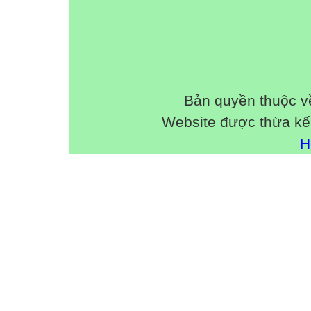
- Trải qua nhiều công việc : làm báo, đi chiến
truyện. Giữ các chức vụ quan trọng: Tổng thư
viên BCH hội nhà văn Việt Nam, hiện là chủ t
Hà Nội.
-Thơ Bằng Việt trong trẻo, mượt mà, khai t
tuổi trẻ nên gần gũi với bạn đọc trẻ, nhất là 
Bản quyền thuộc 
Tiết 56:
Website được thừa kế
Đọc- hiểu văn bản:
Bếp lửa
H
I/ Giới thiệu chung:
1. Tác giả:
- Bằng Việt ( 1941)- Hà Tây.
- Thuộc lớp nhà thơ trưởng thành trong khán
chống Mỹ.
( Bằng Việt)
2.Tác phẩm:
- Sáng tác năm 1963, khi tác giả đang là sinh
xô.
- Bài thơ trích trong tập " Hương cây - Bếp 