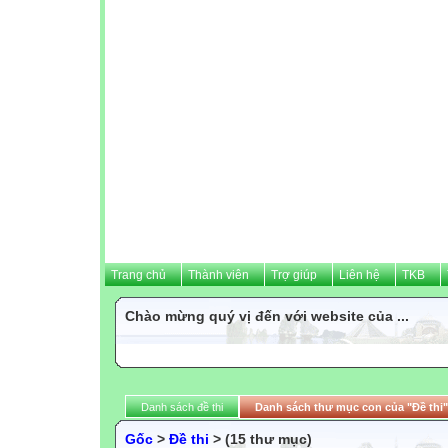
Trang chủ
Thành viên
Trợ giúp
Liên hệ
TKB
Chào mừng quý vị đến với website của ...
Danh sách đề thi
Danh sách thư mục con của "Đề thi"
Gốc
>
Đề thi
> (15 thư mục)