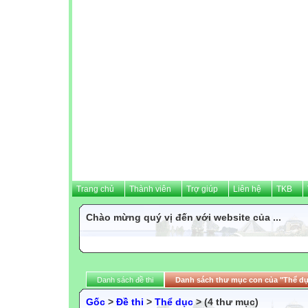
Trang chủ
Thành viên
Trợ giúp
Liên hệ
TKB
Chào mừng quý vị đến với website của ...
Danh sách đề thi
Danh sách thư mục con của "Thể d
Gốc
>
Đề thi
>
Thể dục
> (4 thư mục)