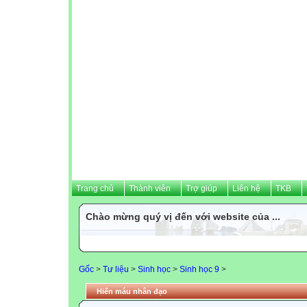
Trang chủ
Thành viên
Trợ giúp
Liên hệ
TKB
Chào mừng quý vị đến với website của ...
Gốc
>
Tư liệu
>
Sinh học
>
Sinh học 9
>
Hiến máu nhân đạo